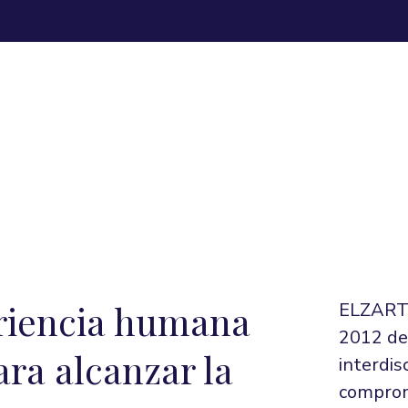
riencia humana
ELZART 
2012 de
ara alcanzar la
interdis
compromi