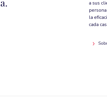
a.
a sus cl
personal
la efica
cada cas
Sobr